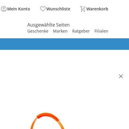
Mein Konto
Wunschliste
Warenkorb
Ausgewählte Seiten
Geschenke
Marken
Ratgeber
Filialen
spirieren
spirieren
spirieren
spirieren
spirieren
spirieren
spirieren
spirieren
spirieren
pielzeug-Set Eimergarnitur
 8-tlg.
lusiv
€
9 €
. und zzgl.
Versandkosten