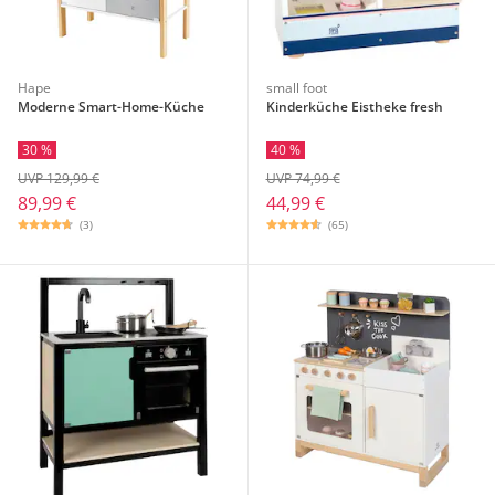
Hape
small foot
Moderne Smart-Home-Küche
Kinderküche Eistheke fresh
30 %
40 %
UVP 129,99 €
UVP 74,99 €
89,99 €
44,99 €
(3)
(65)