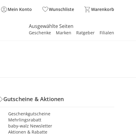
Mein Konto
Wunschliste
Warenkorb
Ausgewählte Seiten
Geschenke
Marken
Ratgeber
Filialen
spirieren
spirieren
spirieren
spirieren
spirieren
spirieren
spirieren
spirieren
spirieren
Gutscheine & Aktionen
Geschenkgutscheine
Mehrlingsrabatt
baby-walz Newsletter
Aktionen & Rabatte