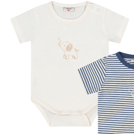
UVP 24,95 €
13,79 €
inkl. MwSt. und zzgl.
Versandkosten
Größe
Größenberater
In den Warenkorb
Lieferung nach Hause
Sofort lieferbar - in 2-3 Werktagen bei Dir
Filialabholung