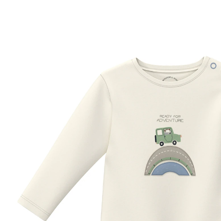
UVP 15,99 €
12,79 €
inkl. MwSt. und zzgl.
Versandkosten
Größe
Größenberater
In den Warenkorb
Lieferung nach Hause
Sofort lieferbar - in 2-3 Werktagen bei Dir
Filialabholung