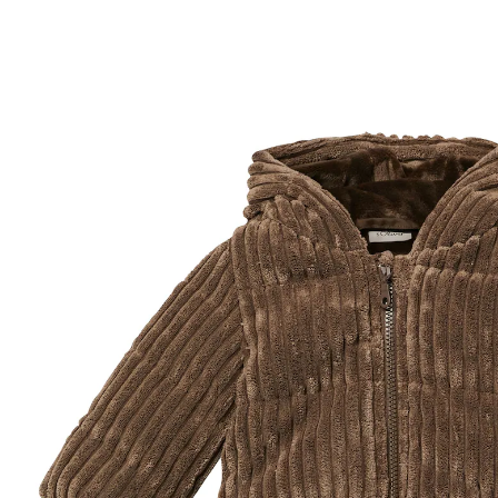
20 %
UVP 49,99 €
39,99 €
inkl. MwSt. und zzgl.
Versandkosten
Größe
Größenberater
In den Warenkorb
Lieferung nach Hause
Sofort lieferbar - in 2-3 Werktagen bei Dir
Filialabholung