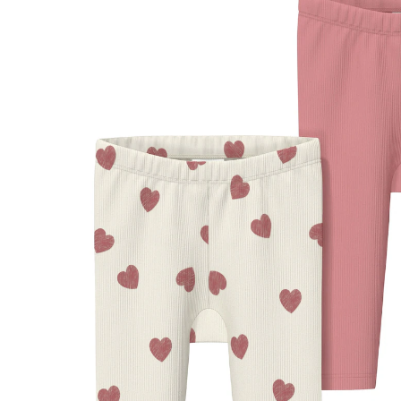
UVP 25,99 €
20,79 €
inkl. MwSt. und zzgl.
Versandkosten
Größe
Größenberater
In den Warenkorb
Lieferung nach Hause
Sofort lieferbar - in 2-3 Werktagen bei Dir
Filialabholung