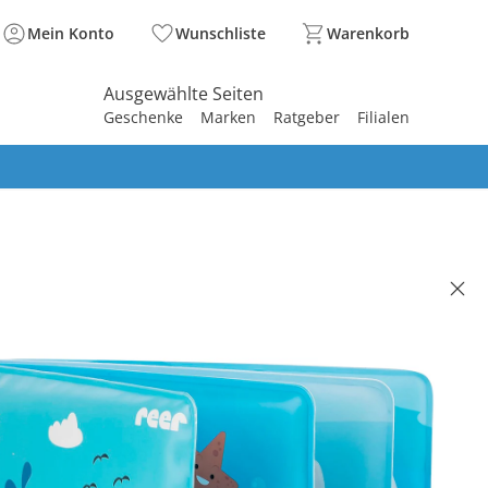
Mein Konto
Wunschliste
Warenkorb
Ausgewählte Seiten
Geschenke
Marken
Ratgeber
Filialen
spirieren
spirieren
spirieren
spirieren
spirieren
spirieren
spirieren
spirieren
spirieren
buch MyHappyBath Book
(5)
9 €
. und zzgl.
Versandkosten
In den Warenkorb