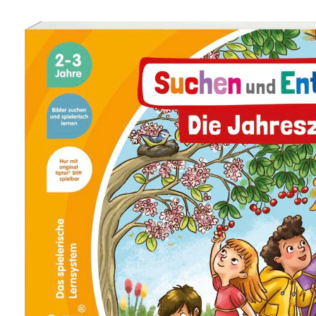
(13)
18,50 €
inkl. MwSt. und zzgl.
Versandkosten
In den Warenkorb
Lieferung nach Hause
Sofort lieferbar - in 2-3 Werktagen bei Dir
Filialabholung
Einen Moment bitte...