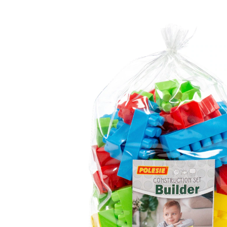
Grundbausteine 96 Teile
8,99 €
inkl. MwSt. und zzgl.
Versandkosten
In den Warenkorb
Lieferung nach Hause
Sofort lieferbar - in 2-3 Werktagen bei Dir
Filialabholung
Einen Moment bitte...