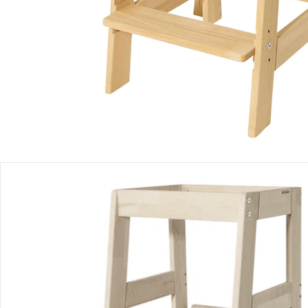
Filialabholung
Einen Moment bitte...
Produktbeschreibung
Produktdetails
Produktvideos
Hinweise, Siegel & Hersteller