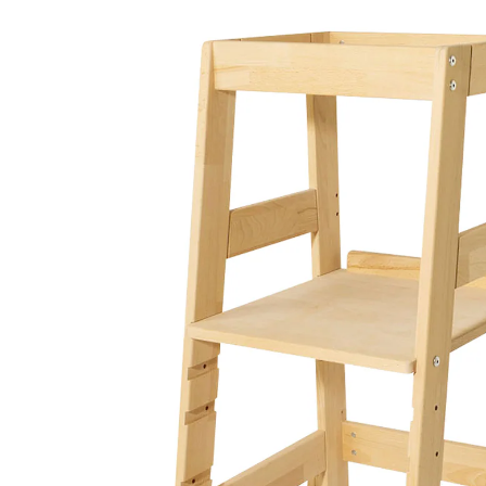
(2)
52 %
UVP 139,00 €
66,00 €
inkl. MwSt. und zzgl.
Versandkosten
Variante
natur unbehandelt
In den Warenkorb
Lieferung nach Hause
Lieferbar - in 3-4 Werktagen bei Dir