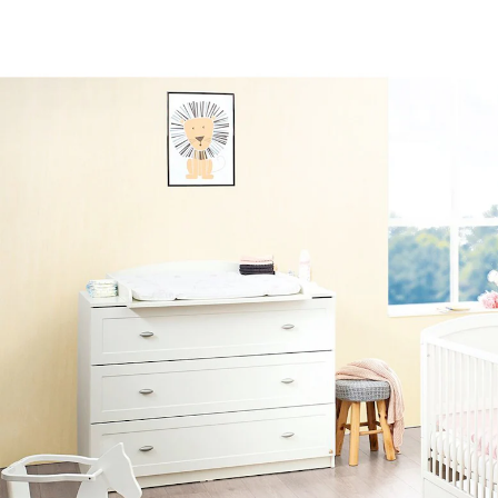
(3)
UVP 769,00 €
692,99 €
inkl. MwSt. und zzgl.
Versandkosten
In den Warenkorb
Lieferung nach Hause
Lieferbar - in 11-13 Werktagen bei Dir
Die Lieferung erfolgt
per Spedition
Filialabholung
Einen Moment bitte...