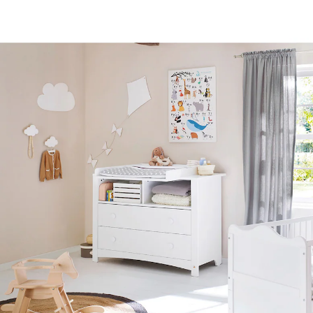
24 %
UVP 779,00 €
587,99 €
inkl. MwSt. und zzgl.
Versandkosten
In den Warenkorb
Lieferung nach Hause
Lieferbar - in 11-13 Werktagen bei Dir
Die Lieferung erfolgt
per Spedition
Filialabholung
Einen Moment bitte...