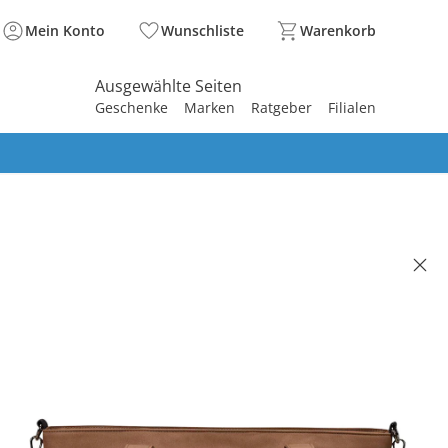
Mein Konto
Wunschliste
Warenkorb
Ausgewählte Seiten
Geschenke
Marken
Ratgeber
Filialen
spirieren
spirieren
spirieren
spirieren
spirieren
spirieren
spirieren
spirieren
spirieren
ltasche V-Shape Bag cognac
90 €
. und zzgl.
Versandkosten
cognac