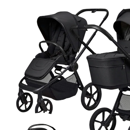
Babyschale Cosmo 2.0 onyx
879,90 €
inkl. MwSt. und zzgl.
Versandkosten
Variante
onyx
+ 2
In den Warenkorb
Lieferung nach Hause
Lieferbar - in 6-7 Werktagen bei Dir
Filialabholung