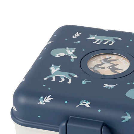
28,90 €
inkl. MwSt. und zzgl.
Versandkosten
Variante
Wolf
+ 1
In den Warenkorb
Lieferung nach Hause
Sofort lieferbar - in 2-3 Werktagen bei Dir
Filialabholung
Einen Moment bitte...