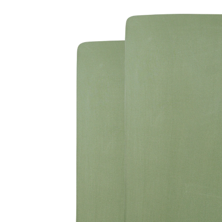
40x90cm Olive Green
(4)
10,99 €
inkl. MwSt. und zzgl.
Versandkosten
Variante
Olive Green
In den Warenkorb
Lieferung nach Hause
Sofort lieferbar - in 2-3 Werktagen bei Dir
Filialabholung