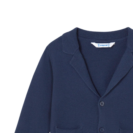
30 %
25,99 €
17,99 €
inkl. MwSt. und zzgl.
Versandkosten
Größe
Größenberater
In den Warenkorb
Lieferung nach Hause
Sofort lieferbar - in 2-3 Werktagen bei Dir
Filialabholung