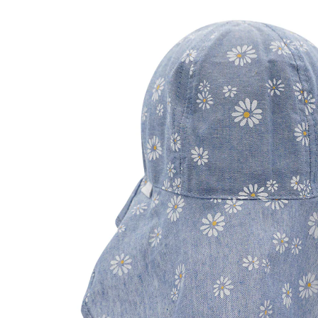
35 %
UVP 19,99 €
12,99 €
inkl. MwSt. und zzgl.
Versandkosten
Größe
Größenberater
In den Warenkorb
Lieferung nach Hause
Sofort lieferbar - in 2-3 Werktagen bei Dir
Filialabholung