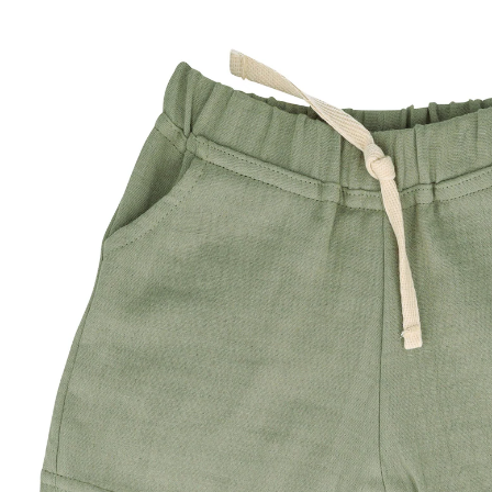
19,99 €
inkl. MwSt. und zzgl.
Versandkosten
Größe
Größenberater
In den Warenkorb
Lieferung nach Hause
Sofort lieferbar - in 2-3 Werktagen bei Dir
Filialabholung
Einen Moment bitte...