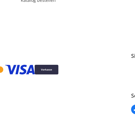
Katalog bestellen
S
S