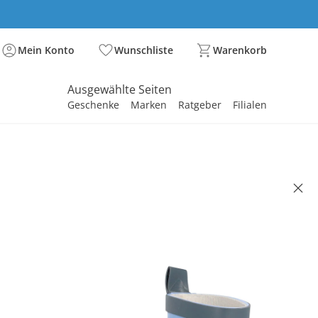
Mein Konto
Wunschliste
Warenkorb
Ausgewählte Seiten
Geschenke
Marken
Ratgeber
Filialen
spirieren
spirieren
spirieren
spirieren
spirieren
spirieren
spirieren
spirieren
spirieren
stiefel Möwe blau/marine
99 €
. und zzgl.
Versandkosten