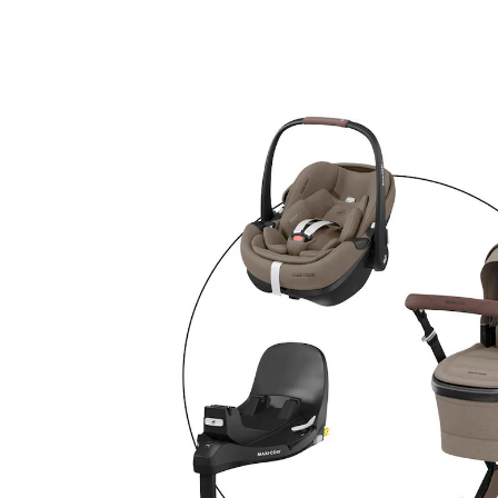
Pebble 360 Pro 2 und Isofix-Basis FamilyFix 360
Pro twillic truffle
24 %
Bundle
UVP 1.879,96 €
1.414,99 €
inkl. MwSt. und zzgl.
Versandkosten
Variante
twillic truffle
In den Warenkorb
Lieferung nach Hause
Lieferbar - in 3-4 Werktagen bei Dir