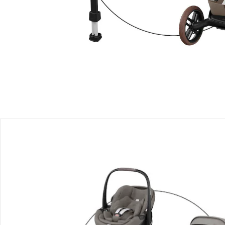
Filialabholung
Einen Moment bitte...
Produktbeschreibung
Hinweise, Siegel & Hersteller
Bewertungen