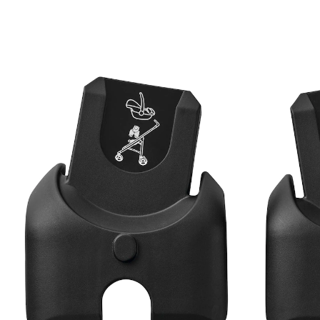
Lila XP, Lila CP, Lila SP, Stella, Myay, Nova 3-
Rad, Nova 4-Rad, Oxford, Oxford+
(65)
24 %
UVP 44,99 €
33,99 €
inkl. MwSt. und zzgl.
Versandkosten
In den Warenkorb
Lieferung nach Hause
Sofort lieferbar - in 2-3 Werktagen bei Dir
Filialabholung
Einen Moment bitte...