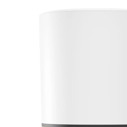
(18)
29 %
UVP 119,99 €
84,99 €
inkl. MwSt. und zzgl.
Versandkosten
In den Warenkorb
Lieferung nach Hause
Sofort lieferbar - in 2-3 Werktagen bei Dir
Filialabholung
Einen Moment bitte...