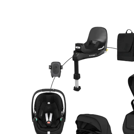
Babyschale Pebble 360 Pro 2, Isofix-Basis
FamilyFix 360 Pro und Wickeltasche twillic black
18 %
Bundle
UVP 2.039,94 €
1.655,99 €
inkl. MwSt. und zzgl.
Versandkosten
Variante
twillic black
In den Warenkorb
Lieferung nach Hause
Lieferbar - in 3-4 Werktagen bei Dir