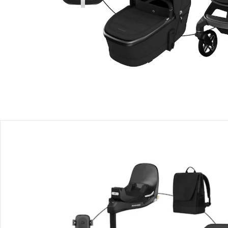
Filialabholung
Einen Moment bitte...
Produktbeschreibung
Produktdetails
Hinweise, Siegel & Hersteller
Bewertungen