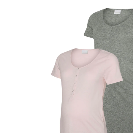
54,99 €
inkl. MwSt. und zzgl.
Versandkosten
Größe
Größenberater
In den Warenkorb
Lieferung nach Hause
Sofort lieferbar - in 2-3 Werktagen bei Dir
Filialabholung