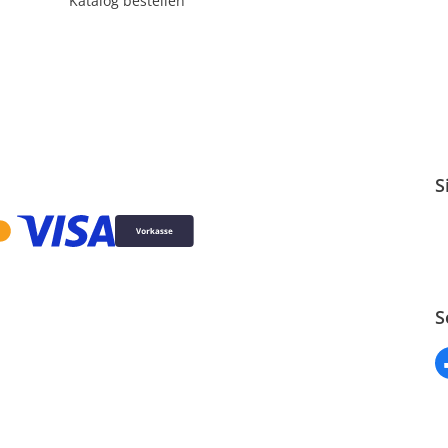
Katalog bestellen
S
S