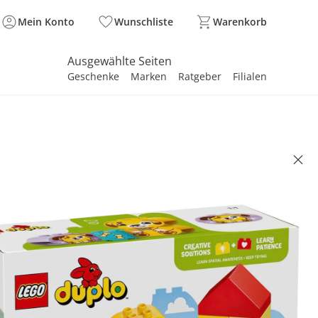
Mein Konto
Wunschliste
Warenkorb
Ausgewählte Seiten
Geschenke
Marken
Ratgeber
Filialen
spirieren
spirieren
spirieren
spirieren
spirieren
spirieren
spirieren
spirieren
spirieren
 DUPLO®
 Formsortierer: Welpenhaus
 €
99 €
. und zzgl.
Versandkosten
In den Warenkorb