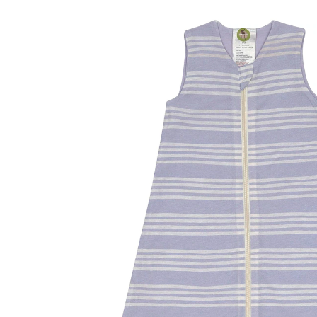
UVP 44,95 €
ab
42,79 €
inkl. MwSt. und zzgl.
Versandkosten
Variante
striped lilac
Größe
TOG-Empfehlung
Größenberater
In den Warenkorb
Lieferung nach Hause