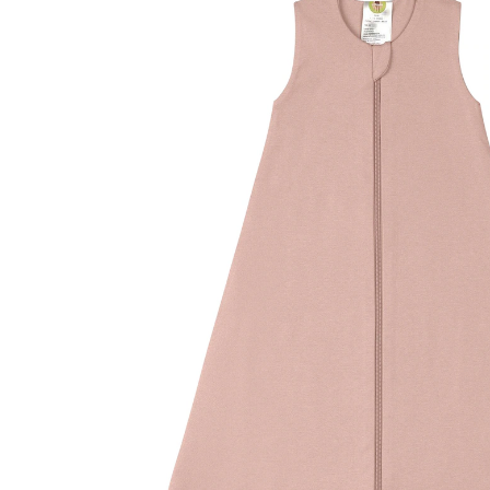
(1)
24 %
UVP 44,95 €
ab
33,99 €
inkl. MwSt. und zzgl.
Versandkosten
Variante
mushroom
Größe
TOG-Empfehlung
Größenberater
In den Warenkorb