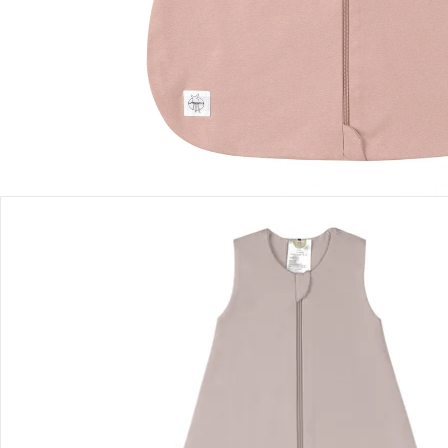
Lieferung nach Hause
Sofort lieferbar - in 2-3 Werktagen bei Dir
Filialabholung
Einen Moment bitte...
Produktbeschreibung
Produktdetails