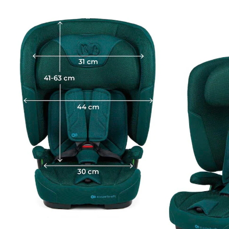
(1)
109,00 €
inkl. MwSt. und zzgl.
Versandkosten
Variante
grün
In den Warenkorb
Lieferung nach Hause
Lieferbar - in 3-4 Werktagen bei Dir
Filialabholung