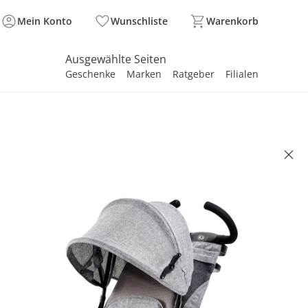
Mein Konto
Wunschliste
Warenkorb
Ausgewählte Seiten
Geschenke
Marken
Ratgeber
Filialen
spirieren
spirieren
spirieren
spirieren
spirieren
spirieren
spirieren
spirieren
spirieren
RAFT
ad 6in1 AVEO grau
(8)
0 €
90 €
. und zzgl.
Versandkosten