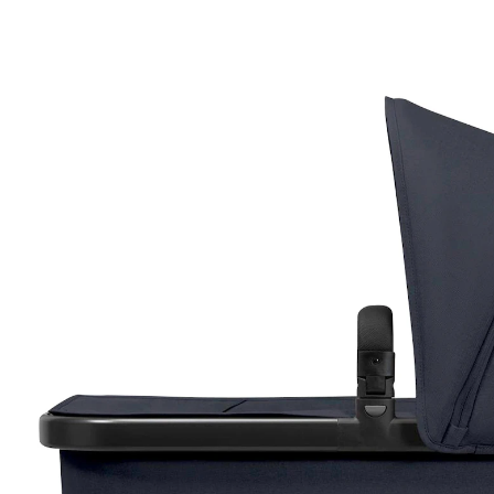
299,00 €
inkl. MwSt. und zzgl.
Versandkosten
Variante
dark navy blue
+ 2
In den Warenkorb
Lieferung nach Hause
Lieferbar - in 3-4 Werktagen bei Dir
Filialabholung
Einen Moment bitte...