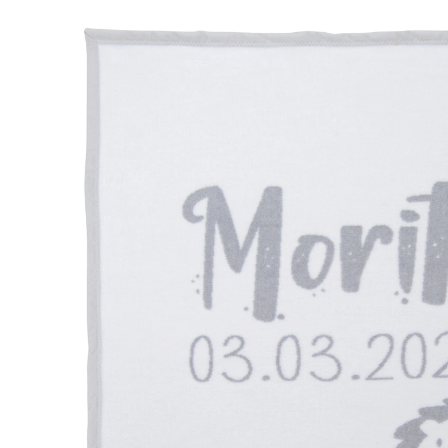
/ Löwe
89,99 €
inkl. MwSt. und zzgl.
Versandkosten
Variante
grau / Löwe
+ 17
Personalisierung hinzufügen
keine Personalisierung
Lieferung nach Hause
Lieferbar - in > 5 Wochen bei Dir