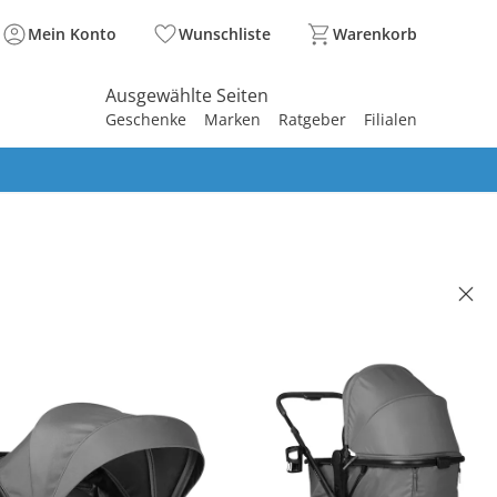
Mein Konto
Wunschliste
Warenkorb
Ausgewählte Seiten
Geschenke
Marken
Ratgeber
Filialen
spirieren
spirieren
spirieren
spirieren
spirieren
spirieren
spirieren
spirieren
spirieren
kinderwagen Convert N Care
grey
,90 €
. und zzgl.
Versandkosten
dark grey