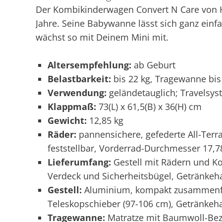
Der Kombikinderwagen Convert N Care von Ha
Jahre. Seine Babywanne lässt sich ganz einf
wächst so mit Deinem Mini mit.
Altersempfehlung:
ab Geburt
Belastbarkeit:
bis 22 kg, Tragewanne bis 
Verwendung:
geländetauglich; Travelsys
Klappmaß:
73(L) x 61,5(B) x 36(H) cm
Gewicht:
12,85 kg
Räder:
pannensichere, gefederte All-Ter
feststellbar, Vorderrad-Durchmesser 17,
Lieferumfang:
Gestell mit Rädern und Ko
Verdeck und Sicherheitsbügel, Getränkeh
Gestell:
Aluminium, kompakt zusammenfalt
Teleskopschieber (97-106 cm), Getränkeha
Tragewanne:
Matratze mit Baumwoll-Bez