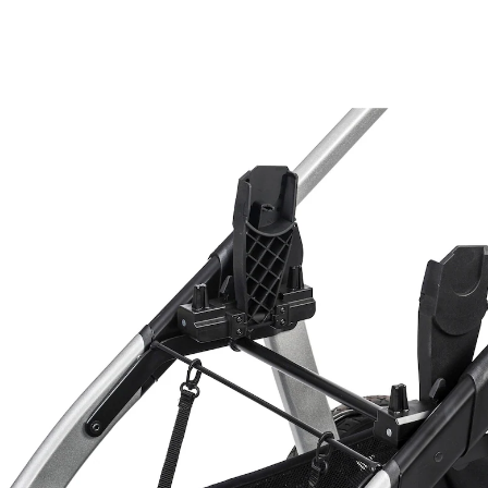
Topline, Racer, Racer GT, Racer GTS, Skater GT
(75)
57,00 €
inkl. MwSt. und zzgl.
Versandkosten
In den Warenkorb
Lieferung nach Hause
Sofort lieferbar - in 2-3 Werktagen bei Dir
Filialabholung
Einen Moment bitte...