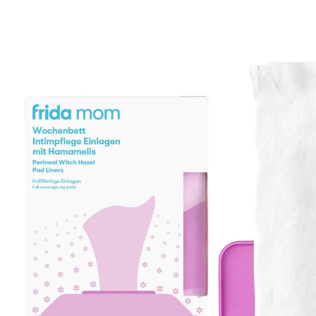
14,99 €
1 st = 0,62 €
inkl. MwSt. und zzgl.
Versandkosten
In den Warenkorb
Lieferung nach Hause
Sofort lieferbar - in 2-3 Werktagen bei Dir
Filialabholung
Einen Moment bitte...