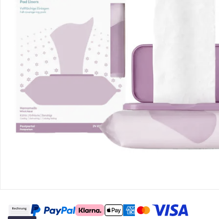
Retoure & Reklamation
Gutscheine & Aktionen
Kontakt & Service
Filialen & Beratung
Über uns
Sicher & flexibel bezahlen