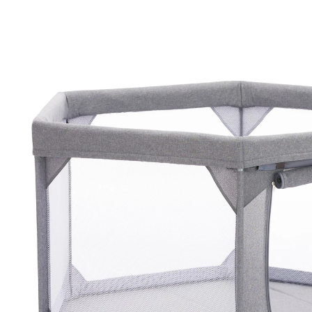
(51)
59,90 €
inkl. MwSt. und zzgl.
Versandkosten
In den Warenkorb
Lieferung nach Hause
Sofort lieferbar - in 2-3 Werktagen bei Dir
Filialabholung
Einen Moment bitte...