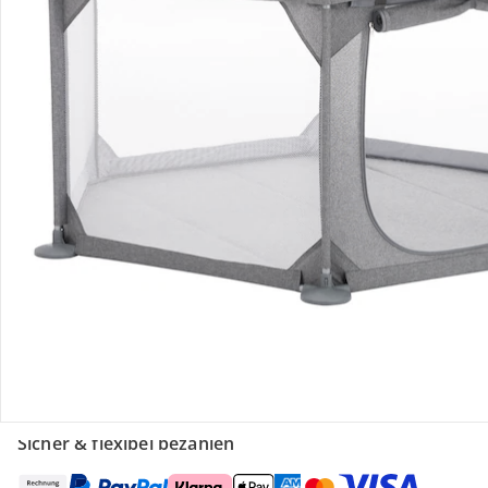
Retoure & Reklamation
Gutscheine & Aktionen
Kontakt & Service
Filialen & Beratung
Über uns
Sicher & flexibel bezahlen