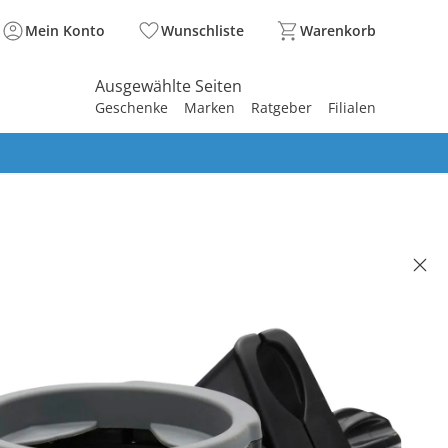
Mein Konto
Wunschliste
Warenkorb
Ausgewählte Seiten
Geschenke
Marken
Ratgeber
Filialen
spirieren
spirieren
spirieren
spirieren
spirieren
spirieren
spirieren
spirieren
spirieren
rhalter Duo schwarz
(1)
90 €
. und zzgl.
Versandkosten
In den Warenkorb