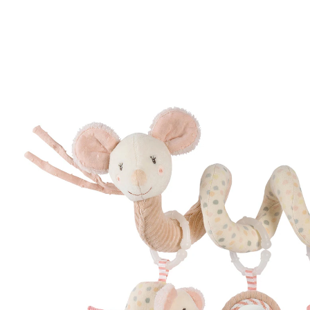
23,99 €
inkl. MwSt. und zzgl.
Versandkosten
In den Warenkorb
Lieferung nach Hause
Sofort lieferbar - in 2-3 Werktagen bei Dir
Filialabholung
Einen Moment bitte...