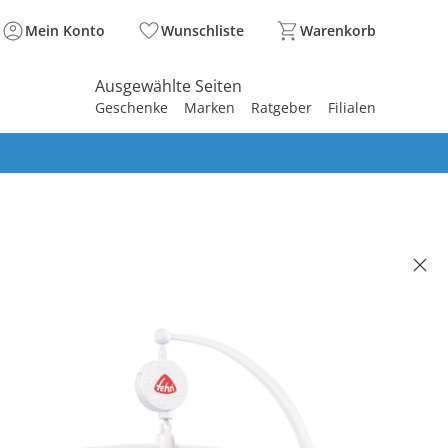
Mein Konto
Wunschliste
Warenkorb
Ausgewählte Seiten
Geschenke
Marken
Ratgeber
Filialen
spirieren
spirieren
spirieren
spirieren
spirieren
spirieren
spirieren
spirieren
spirieren
-Mobile Meereskinder
(36)
 €
99 €
. und zzgl.
Versandkosten