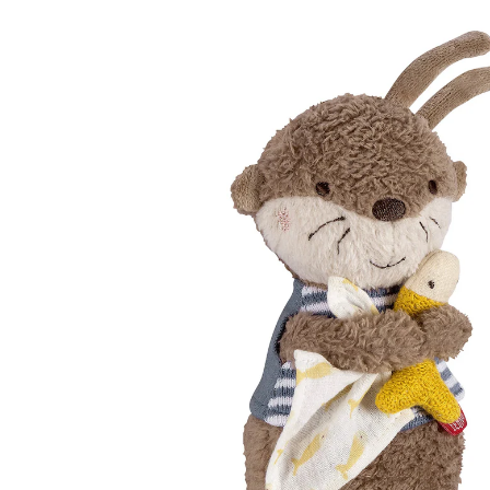
(10)
21 %
UVP 18,99 €
14,99 €
inkl. MwSt. und zzgl.
Versandkosten
In den Warenkorb
Lieferung nach Hause
Sofort lieferbar - in 2-3 Werktagen bei Dir
Filialabholung
Einen Moment bitte...