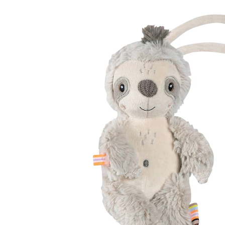
10 %
UVP 19,99 €
17,99 €
inkl. MwSt. und zzgl.
Versandkosten
In den Warenkorb
Lieferung nach Hause
Sofort lieferbar - in 2-3 Werktagen bei Dir
Filialabholung
Einen Moment bitte...