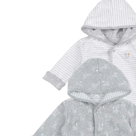
27,99 €
inkl. MwSt. und zzgl.
Versandkosten
Größe
Größenberater
In den Warenkorb
Lieferung nach Hause
Sofort lieferbar - in 2-3 Werktagen bei Dir
Filialabholung
Einen Moment bitte...