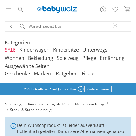
Kategorien
SALE
Kinderwagen
Kindersitze
Unterwegs
Wohnen
Bekleidung
Spielzeug
Pflege
Ernährung
Ausgewählte Seiten
‎Entdecke unsere Kategorien
‎Entdecke unsere Kategorien
‎Entdecke unsere Kategorien
‎Entdecke unsere Kategorien
De
De
De
De
Geschenke
Marken
Ratgeber
Filialen
be
be
be
be
‎Entdecke unsere Kategorien
‎Entdecke unsere Kategorien
‎Entdecke unsere Kategorien
‎Entdecke unsere Kategorien
‎Entdecke unsere Kategorien
De
De
De
De
De
Kinderwagen 2-in-1
Babyschalen mit Liegefunktion
Babytragen
SALE Bekleidung
Kombikinderwagen
Babyschalen
Tragesysteme
be
be
be
be
be
20% Extra-Rabatt* auf Julius Zöllner
Code kopieren
Treppenhochstühle
Erstausstattung
Badespielzeug
Badewannen
Stillkissenbezüge
Hochstühle
Neugeborenenkleidung
Babyspielzeug 0-12m
Badezubehör
Stillkissen
‎Entdecke unsere Kategorien
Kinderwagen 3-in-1
Babyschalen mit Isofix-Base
Tragetücher
SALE Kinderwagen
Kinderwagen-Zubehör
Reboarder
Kinderfahrzeuge
Spielzeug
Kinderspielzeug ab 12m
Klapphochstühle
Bekleidungs-Sets
Erinnerungsstücke
Badewannenständer
Motorikspielzeug
Betten
Babykleidung
Kinderspielzeug ab
Beruhigung
Milchpumpen
Geschenkgutscheine per Download
Geschenkgutscheine
Kinderwagen-Bausteine
Babyschalen für Flugreisen
Rückentragen
Steck- & Stapelspielzeug
SALE Kindersitze
Sportwagen
Kindersitze 9-18 kg
Fahrradsitze & -
12m
Lerntürme
Bodys
Kuscheltiere
Badewannensitze
anhänger
Heimtextilien
Kinderkleidung
Hausapotheke
Stillzubehör
Geschenkgutscheine per Post
Umbaubare Sportwagen
Babytragen-Zubehör
Geschenksets
SALE Unterwegs
Buggys
Kindersitze 9-36 kg
Outdoor-Spielzeug
Dein Wunschprodukt ist leider ausverkauft –
Onlineshop auswählen
Reisehochstühle
Strampler
Lauflernhilfen
Badetextilien
Reisetaschen & -koffer
hoffentlich gefallen Dir unsere Alternativen genauso
Sicherheit
Schuhe
Kindertoilette
Spucktücher
Tragejacken