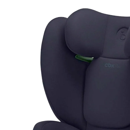
(1)
38 %
UVP 199,95 €
123,99 €
inkl. MwSt. und zzgl.
Versandkosten
In den Warenkorb
Lieferung nach Hause
Lieferbar - in 3-4 Werktagen bei Dir
Filialabholung
Einen Moment bitte...