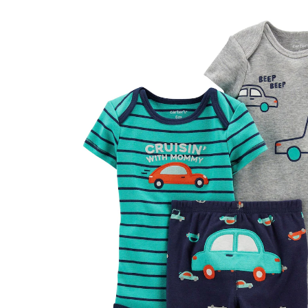
28 %
13,99 €
10,00 €
inkl. MwSt. und zzgl.
Versandkosten
Größe
Größenberater
In den Warenkorb
Lieferung nach Hause
Sofort lieferbar - in 2-3 Werktagen bei Dir
Filialabholung