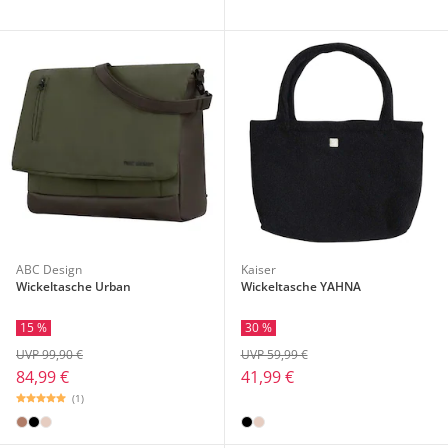
ABC Design
Kaiser
Wickeltasche Urban
Wickeltasche YAHNA
15 %
30 %
UVP 99,90 €
UVP 59,99 €
84,99 €
41,99 €
(1)