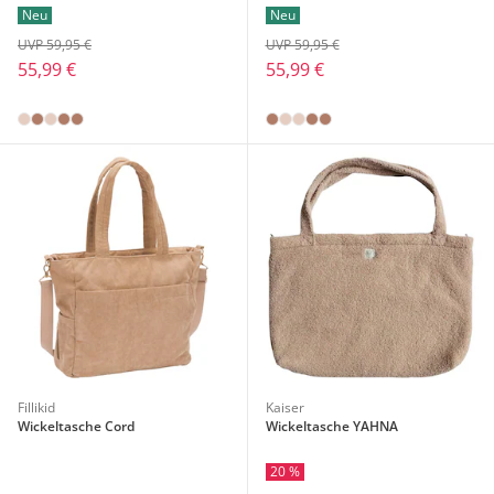
Neu
Neu
UVP 59,95 €
UVP 59,95 €
55,99 €
55,99 €
Fillikid
Kaiser
Wickeltasche Cord
Wickeltasche YAHNA
20 %