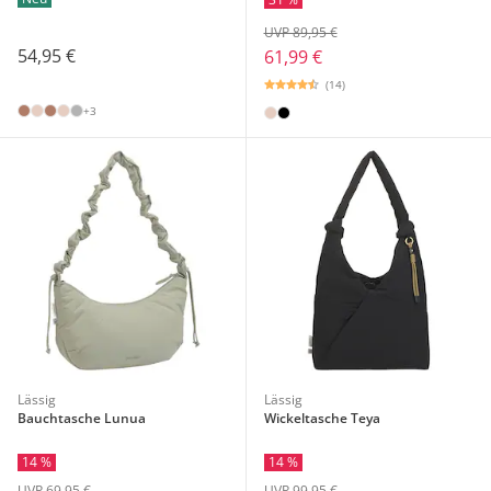
UVP 89,95 €
54,95 €
61,99 €
(14)
+3
Lässig
Lässig
Bauchtasche Lunua
Wickeltasche Teya
14 %
14 %
UVP 69,95 €
UVP 99,95 €