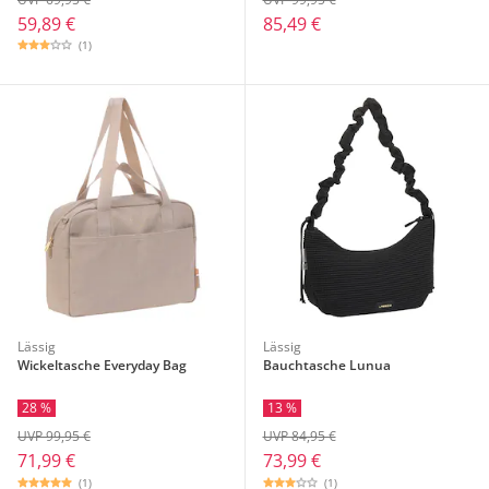
59,89 €
85,49 €
(1)
Lässig
Lässig
Wickeltasche Everyday Bag
Bauchtasche Lunua
28 %
13 %
UVP 99,95 €
UVP 84,95 €
71,99 €
73,99 €
(1)
(1)