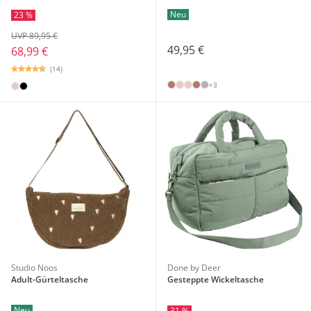
Neu
23 %
UVP 89,95 €
49,95 €
68,99 €
(14)
+3
Studio Noos
Done by Deer
Adult-Gürteltasche
Gesteppte Wickeltasche
Neu
31 %