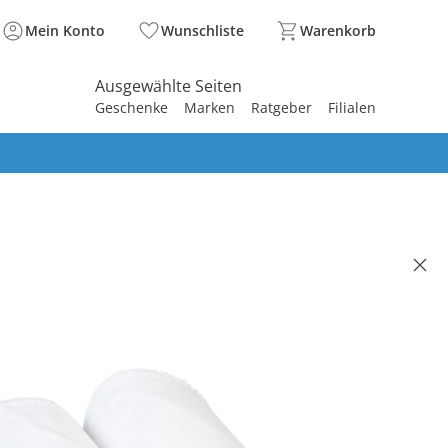
Mein Konto
Wunschliste
Warenkorb
Ausgewählte Seiten
Geschenke
Marken
Ratgeber
Filialen
spirieren
spirieren
spirieren
spirieren
spirieren
spirieren
spirieren
spirieren
spirieren
- LIEBLINGE
ack Moltontücher 40x40 cm
(47)
9 €