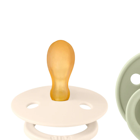
6M Ivory/Sage
10,95 €
inkl. MwSt. und zzgl.
Versandkosten
In den Warenkorb
Lieferung nach Hause
Sofort lieferbar - in 2-3 Werktagen bei Dir
Filialabholung
Einen Moment bitte...